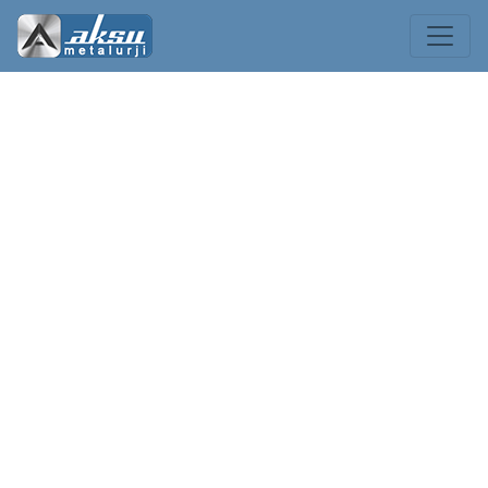
Soğuk Çekme Grubu
Anasayfa
Ürünlerimiz
Soğuk Çekme Grubu
Transmisyon Mili